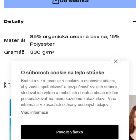
Do košíka
Detaily
85% organická česaná bavlna, 15%
Materiál
Polyester
Gramáž
330 g/m²
O súboroch cookie na tejto stránke
Bratiska s.r.o. pracuje s cookies a osobnými údajmi,
K tomuto produktu odporúčame dokúpiť aj
aby zaistil spoľahlivosť a bezpečnosť svojich stránok,
sledoval ich výkon a mohol ich obsah a obsah reklám
personalizovať na mieru každému zákazníkovi. Viac
informácií v zásadách ochrany osobných údajov.
Viac informácií
Povoliť všetko