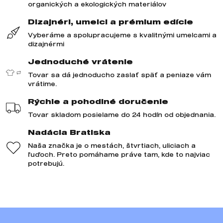
organických a ekologických materiálov
Dizajnéri, umelci a prémium edície
Vyberáme a spolupracujeme s kvalitnými umelcami a
dizajnérmi
Jednoduché vrátenie
Tovar sa dá jednoducho zaslať späť a peniaze vám
vrátime.
Rýchle a pohodlné doručenie
Tovar skladom posielame do 24 hodín od objednania.
Nadácia Bratiska
Naša značka je o mestách, štvrtiach, uliciach a
ľuďoch. Preto pomáhame práve tam, kde to najviac
potrebujú.