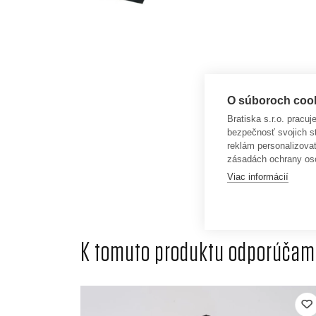
O súboroch cooki
Bratiska s.r.o. pracu
bezpečnosť svojich s
reklám personalizova
zásadách ochrany os
Viac informácií
K tomuto produktu odporúčame