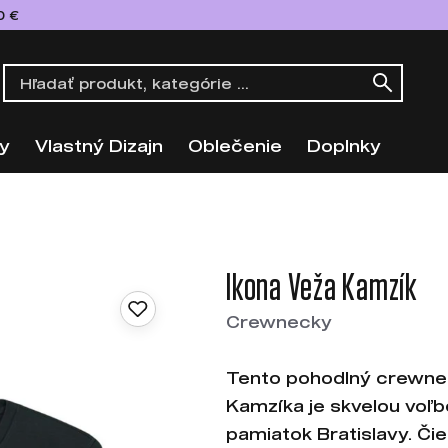
0 €
y
Vlastný Dizajn
Oblečenie
Doplnky
Ikona Veža Kamzík
Crewnecky
Tento pohodlný crewne
Kamzíka je skvelou voľ
pamiatok Bratislavy. Či