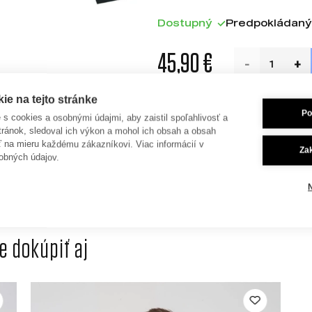
Dostupný
Predpokládaný
45,90 €
e na tejto stránke
Po
Detaily
je s cookies a osobnými údajmi, aby zaistil spoľahlivosť a
tránok, sledoval ich výkon a mohol ich obsah a obsah
85% organická č
ť na mieru každému zákazníkovi. Viac informácií v
Za
Materiál
obných údajov.
polyester
 dokúpiť aj