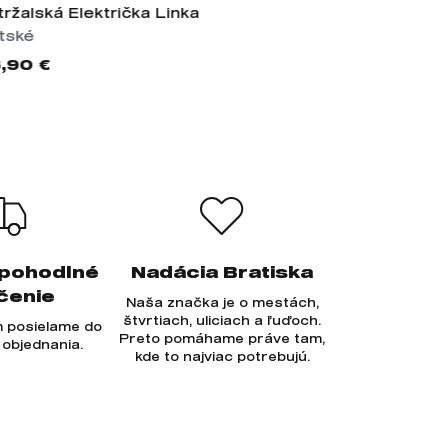
tržalská Električka Linka
tské
,90 €
 pohodlné
Nadácia Bratiska
čenie
Naša značka je o mestách,
štvrtiach, uliciach a ľuďoch.
 posielame do
Preto pomáhame práve tam,
 objednania.
kde to najviac potrebujú.