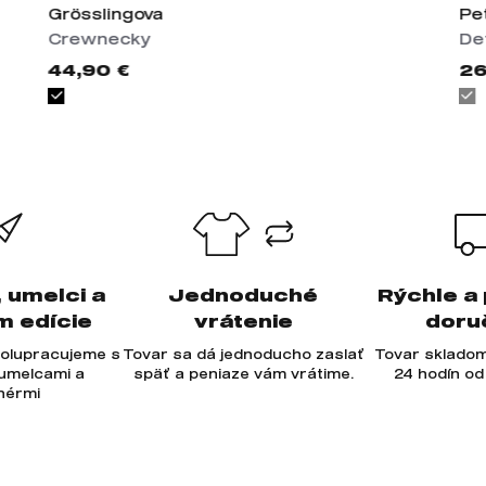
Grösslingova
Pe
Crewnecky
De
44,90 €
26
, umelci a
Jednoduché
Rýchle a
m edície
vrátenie
doru
olupracujeme s
Tovar sa dá jednoducho zaslať
Tovar skladom
 umelcami a
späť a peniaze vám vrátime.
24 hodín od
jnérmi