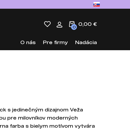
0,00 €
0
O nás
Pre firmy
Nadácia
ck s jedinečným dizajnom Veža
bou pre milovníkov moderných
erna farba s bielym motívom vytvára