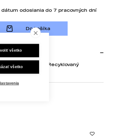
 dátum odoslania do 7 pracovných dní
Do košíka
voliť všetko
esaná bavlna, 15% Recyklovaný
kázať všetko
Nastavenia