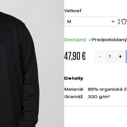
Veľkosť
M
Dostupný
Predpokládaný
47,90 €
Detaily
Materiál
85% organická č
Gramáž
330 g/m²