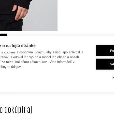
e na tejto stránke
Po
je s cookies a osobnými údajmi, aby zaistil spoľahlivosť a
tránok, sledoval ich výkon a mohol ich obsah a obsah
ť na mieru každému zákazníkovi. Viac informácií v
Za
obných údajov.
 dokúpiť aj