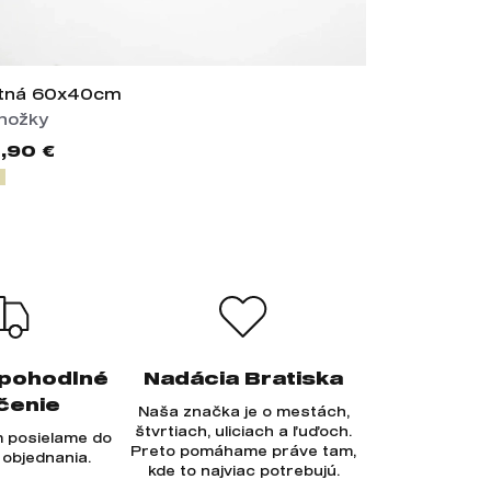
tná 60x40cm
Štadión Te
hožky
Crewnecky
,90 €
44,90 €
 pohodlné
Nadácia Bratiska
čenie
Naša značka je o mestách,
štvrtiach, uliciach a ľuďoch.
 posielame do
Preto pomáhame práve tam,
 objednania.
kde to najviac potrebujú.