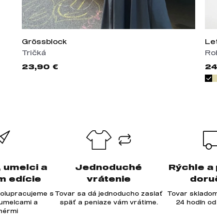
Grössblock
Le
Tričká
Ro
23,90 €
24
, umelci a
Jednoduché
Rýchle a
m edície
vrátenie
doru
olupracujeme s
Tovar sa dá jednoducho zaslať
Tovar skladom
 umelcami a
späť a peniaze vám vrátime.
24 hodín od
jnérmi