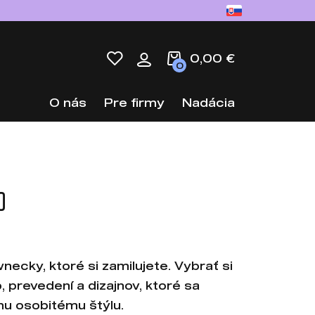
0,00 €
0
O nás
Pre firmy
Nadácia
O
necky, ktoré si zamilujete. Vybrať si
 prevedení a dizajnov, ktoré sa
mu osobitému štýlu.