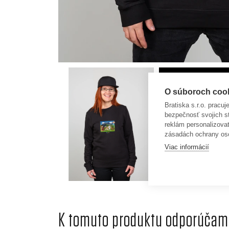
O súboroch cooki
Bratiska s.r.o. pracu
bezpečnosť svojich s
reklám personalizova
zásadách ochrany os
Viac informácií
K tomuto produktu odporúčame