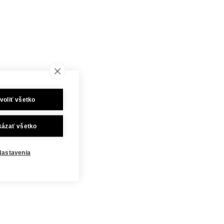
voliť všetko
kázať všetko
Nastavenia