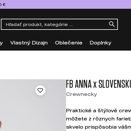
0 €
y
Vlastný Dizajn
Oblečenie
Doplnky
FB ANNA x SLOVENSK
Crewnecky
Praktické a štýlové crew
môžete z rôznych farieb,
skvelo prispôsobia váš