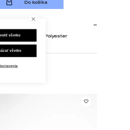
Do košíka
voliť všetko
esaná bavlna, 15% Polyester
kázať všetko
Nastavenia