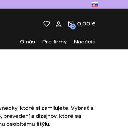
0,00 €
0
O nás
Pre firmy
Nadácia
necky, ktoré si zamilujete. Vybrať si
 prevedení a dizajnov, ktoré sa
mu osobitému štýlu.