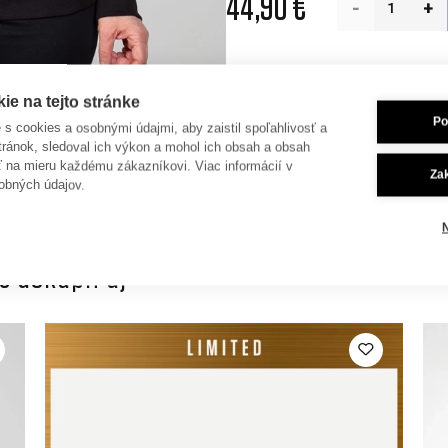
44,90 €
Detaily
e na tejto stránke
Po
Materiál
85% organická č
je s cookies a osobnými údajmi, aby zaistil spoľahlivosť a
tránok, sledoval ich výkon a mohol ich obsah a obsah
Gramáž
330 g/m²
ť na mieru každému zákazníkovi. Viac informácií v
Za
obných údajov.
 dokúpiť aj