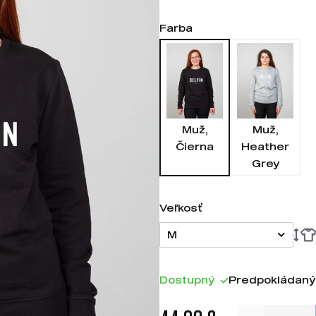
Farba
Muž,
Muž,
Čierna
Heather
Grey
Veľkosť
M
Dostupný
Predpokládaný