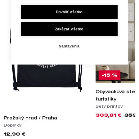
Povoliť všetko
Zakázať všetko
Nastavenia
-15 %
Obývačková stena
turistiky
Sety printov
303,81 €
359,
Pražský hrad / Praha
Doplnky
12,90 €