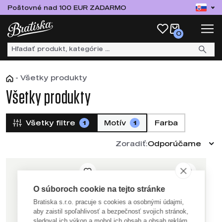
Poštovné nad 100 EUR ZADARMO
0
-
Všetky produkty
Všetky produkty
Všetky filtre
Motív
Farba
1
1
Zoradiť:
Odporúčame
O súboroch cookie na tejto stránke
Bratiska s.r.o. pracuje s cookies a osobnými údajmi,
aby zaistil spoľahlivosť a bezpečnosť svojich stránok,
sledoval ich výkon a mohol ich obsah a obsah reklám