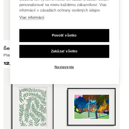
personalizovať na mieru každému zákazníkovi. Viac
informácií v zásadách ochrany osobných údajov.
Viac informácií
Povoliť všetko
Šedý Vavrín
Béžový Vavrín
Zakázať všetko
Plagáty
Plagáty
12,90 €
12,90 €
Nastavenia