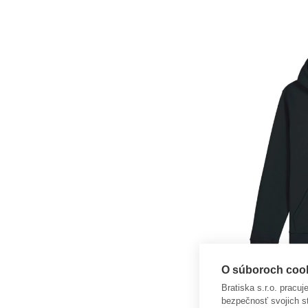
O súboroch cooki
Bratiska s.r.o. pracu
bezpečnosť svojich s
Mikina Brat