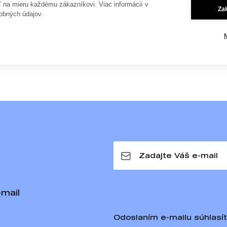
ť na mieru každému zákazníkovi. Viac informácií v
Oblasť
Za
obných údajov.
Tričká
21,90 €
-mail
Odoslaním e-mailu súhlasí