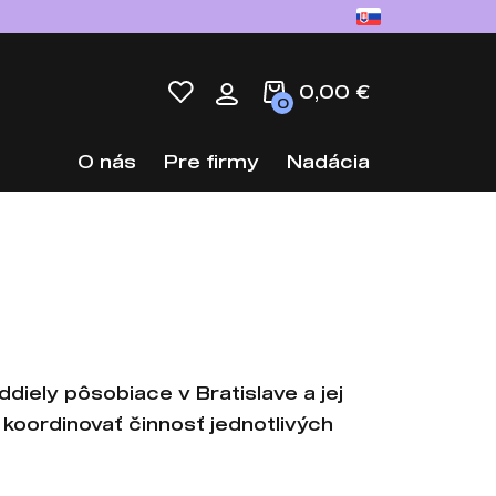
0,00 €
0
O nás
Pre firmy
Nadácia
diely pôsobiace v Bratislave a jej
 koordinovať činnosť jednotlivých