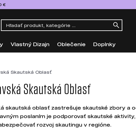
0 €
y
Vlastný Dizajn
Oblečenie
Doplnky
vská Skautská Oblasť
avská Skautská Oblasť
ká skautská oblasť zastrešuje skautské zbory a od
 hlavným poslaním je podporovať skautské aktivity,
abezpečovať rozvoj skautingu v regióne.