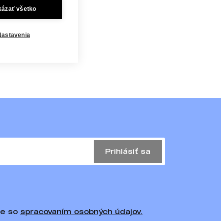
Oblasť
kázať všetko
Crewnecky
41,90 €
Nastavenia
Prihlásiť sa
te so
spracovaním osobných údajov.