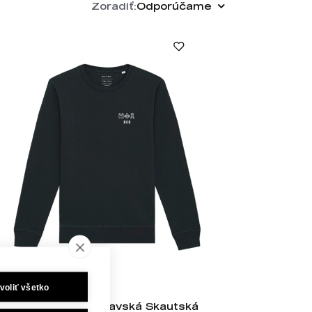
Zoradiť:
Odporúčame
voliť všetko
Crewneck Bratislavská Skautská