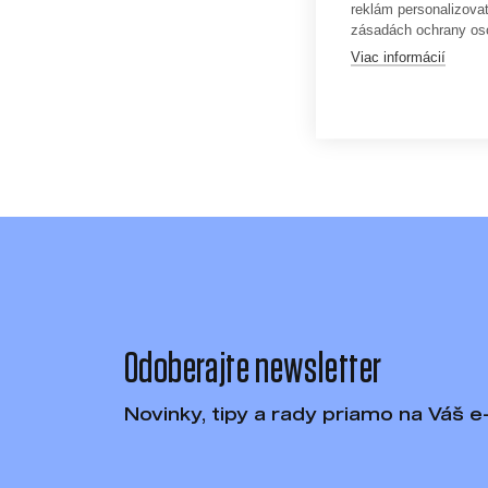
reklám personalizova
Oblasť
zásadách ochrany os
Mikiny
Viac informácií
41,90 €
Odoberajte newsletter
Novinky, tipy a rady priamo na Váš e