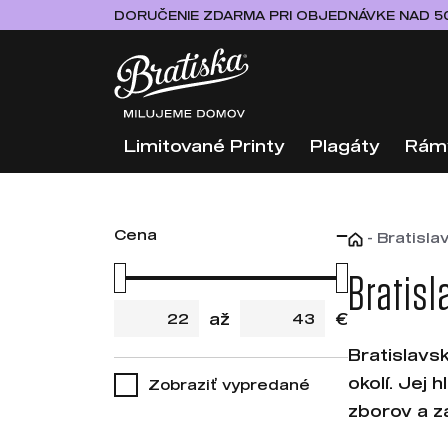
DORUČENIE ZDARMA PRI OBJEDNÁVKE NAD 5
Limitované Printy
Plagáty
Rám
Cena
-
Bratisla
Bratisl
až
€
Bratislavs
okolí. Jej
Zobraziť vypredané
zborov a z