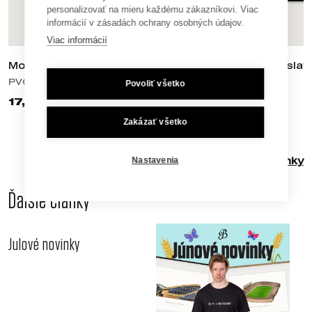
personalizovať na mieru každému zákazníkovi. Viac
informácií v zásadách ochrany osobných údajov.
Viac informácií
Most SNP / UFO A2
Slavín / Bratisla
PVC plagáty
PVC plagáty
Povoliť všetko
17,90 €
17,90 €
Zakázať všetko
Ďalšie články
Nastavenia
Ďalšie články
Julové novinky