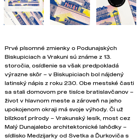
Prvé písomné zmienky o Podunajských
Biskupiciach a Vrakuni sú známe z 13.
storočia, osídlenie sa však predpokladá
výrazne skôr – v Biskupiciach bol nájdený
latinský nápis z roku 230. Obe mestské časti
sa stali domovom pre tisíce bratislavčanov –
život v hlavnom meste a zároveň na jeho
upokojenom okraji má svoje výhody. Či už
blízkosť prírody – Vrakunský lesík, most cez
Malý Dunajalebo architektonické lahôdky –
sídlisko Medzijarky od Svetka a Ďurkoviča s