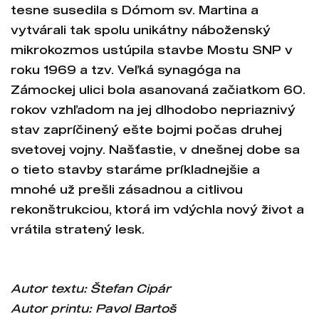
tesne susedila s Dómom sv. Martina a
vytvárali tak spolu unikátny náboženský
mikrokozmos ustúpila stavbe Mostu SNP v
roku 1969 a tzv. Veľká synagóga na
Zámockej ulici bola asanovaná začiatkom 60.
rokov vzhľadom na jej dlhodobo nepriaznivý
stav zapríčinený ešte bojmi počas druhej
svetovej vojny. Našťastie, v dnešnej dobe sa
o tieto stavby staráme príkladnejšie a
mnohé už prešli zásadnou a citlivou
rekonštrukciou, ktorá im vdýchla nový život a
vrátila stratený lesk.
Autor textu: Štefan Cipár
Autor printu: Pavol Bartoš