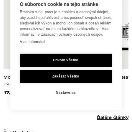
O súboroch cookie na tejto stránke
Bratiska s.r.o. pracuje s cookies a osobnými údajmi,
aby zaistil spoľahlivosť a bezpečnosť svojich stránok,
sledoval ich výkon a mohol ich obsah a obsah reklám
personalizovať na mieru každému zákazníkovi. Viac
informácií v zásadách ochrany osobných údajov.
Viac informácií
Povoliť všetko
Zakázať všetko
Most SNP / UFO A2
Slavín / Bratisla
PVC plagáty
PVC plagáty
17,90 €
17,90 €
Nastavenia
Ďalšie články