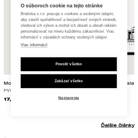
O súboroch cookie na tejto stránke
Bratiska s.r.o. pracuje s cookies a osobnými údajmi,
aby zaistil spoľahlivosť a bezpečnosť svojich stránok,
sledoval ich výkon a mohol ich obsah a obsah reklám
personalizovať na mieru každému zákazníkovi. Viac
informácií v zásadách ochrany osobných údajov.
Viac informácií
Povoliť všetko
Zakázať všetko
Most SNP / UFO A2
Slavín / Bratisla
PVC plagáty
PVC plagáty
Nastavenia
17,90 €
17,90 €
Ďalšie články