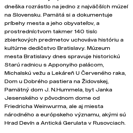
dneška rozrástlo na jedno z najväčších múzeí
na Slovensku. Pamätá si a dokumentuje
príbehy mesta a jeho obyvateľov, a
prostredníctvom takmer 140 tisíc
zbierkových predmetov uchováva históriu a
kultúrne dedičstvo Bratislavy. Múzeum
mesta Bratislavy dnes spravuje historickú
Starú radnicu s Apponyiho palácom,
Michalskú vežu a Lekáreň U Červeného raka,
Dom u Dobrého pastiera na Židovskej,
Pamätný dom J. N.Hummela, byt Janka
Jesenského v pôvodnom dome od
Friedricha Weinwurma, ale aj miesta
národného a európskeho významu, akými sú
Hrad Devín a Antická Gerulata v Rusovciach.