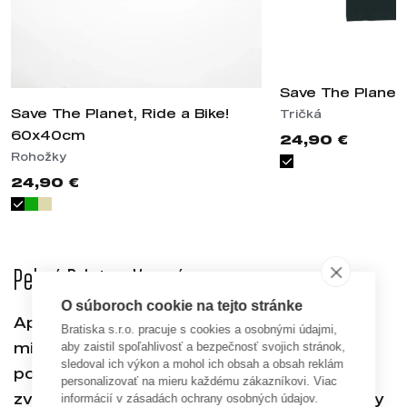
Save The Planet,
Save The Planet, Ride a Bike!
Tričká
60x40cm
24,90 €
Rohožky
24,90 €
Pekné Printy - Vesmír
O súboroch cookie na tejto stránke
Aprílom zároveň silno rezonovala aj
Bratiska s.r.o. pracuje s cookies a osobnými údajmi,
misia Artemis II., ktorá znovu upriamila
aby zaistil spoľahlivosť a bezpečnosť svojich stránok,
sledoval ich výkon a mohol ich obsah a obsah reklám
pozornosť sveta na vesmír a ľudskú
personalizovať na mieru každému zákazníkovi. Viac
zvedavosť objavovať nepoznané. Aj preto by
informácií v zásadách ochrany osobných údajov.