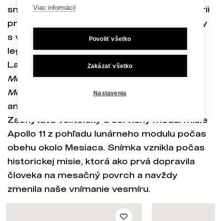
Viac informácií
sme chceli dať priestor našej novej kategórii
printov Vesmír, v ktorej nájdete rôzne printy
s vesmírnou tématikou. Jedným z nich je aj
Povoliť všetko
legendárna fotografia Apollo 11 Moon
Landing —
Apollo 11 Command and Service
Zakázať všetko
Modules Photographed from the Lunar
Module in Orbit
, ktorú v roku 1969 vytvorila
Nastavenia
americká vesmírna agentúra NASA 🛰️
Zachytáva veliteľský a servisný modul misie
Apollo 11 z pohľadu lunárneho modulu počas
obehu okolo Mesiaca. Snímka vznikla počas
historickej misie, ktorá ako prvá dopravila
človeka na mesačný povrch a navždy
zmenila naše vnímanie vesmíru.