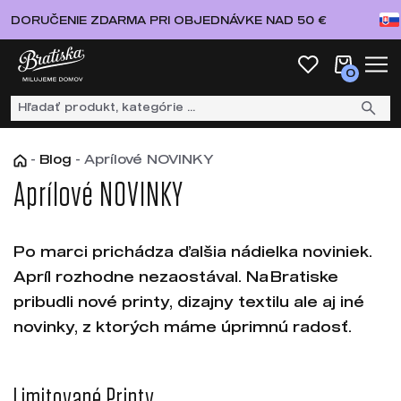
DORUČENIE ZDARMA PRI OBJEDNÁVKE NAD 50 €
0
-
Blog
-
Aprílové NOVINKY
Aprílové NOVINKY
Po marci prichádza ďalšia nádielka noviniek.
Apríl rozhodne nezaostával. Na Bratiske
pribudli nové printy, dizajny textilu ale aj iné
novinky, z ktorých máme úprimnú radosť.
Limitované Printy