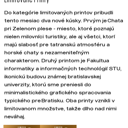
Do kategórie limitovaných printov pribudli
tento mesiac dva nové kúsky. Prvým je Chata
pri Zelenom plese - miesto, ktoré poznajú
nielen milovníci turistiky, ale aj všetci, ktorí
majú slabosť pre tatranskú atmosféru a
horské chaty s nezameniteľným
charakterom. Druhý printom je Fakultua
informatiky a informačných technológií STU,
ikonickú budovu známej bratislavskej
univerzity, ktorú sme preniesli do
minimalistického grafického spracovania
typického pre Bratisku. Oba printy vznikli v
limitovanom množstve, takže dlho nad nimi
neváhaj.