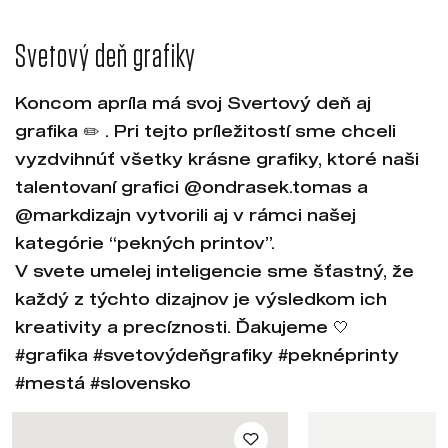
Svetový deň grafiky
Koncom apríla má svoj Svertový deň aj
grafika ✏️ . Pri tejto príležitostí sme chceli
vyzdvihnúť všetky krásne grafiky, ktoré naši
talentovaní grafici @ondrasek.tomas a
@markdizajn vytvorili aj v rámci našej
kategórie “pekných printov”.
V svete umelej inteligencie sme šťastný, že
každý z týchto dizajnov je výsledkom ich
kreativity a precíznosti. Ďakujeme 🤍
#grafika #svetovýdeňgrafiky #peknéprinty
#mestá #slovensko