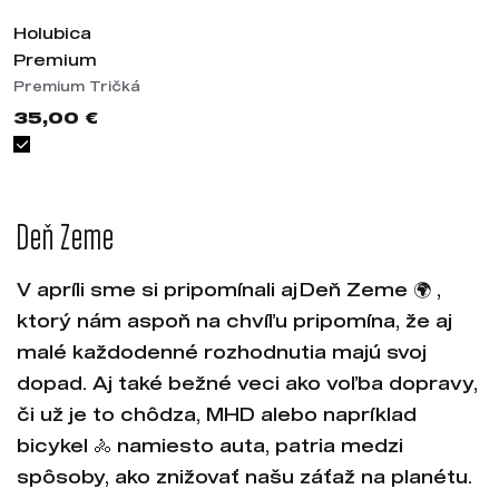
Holubica
Premium
Premium Tričká
35,00 €
Deň Zeme
V apríli sme si pripomínali aj Deň Zeme 🌍 ,
ktorý nám aspoň na chvíľu pripomína, že aj
malé každodenné rozhodnutia majú svoj
dopad. Aj také bežné veci ako voľba dopravy,
či už je to chôdza, MHD alebo napríklad
bicykel 🚴 namiesto auta, patria medzi
spôsoby, ako znižovať našu záťaž na planétu.